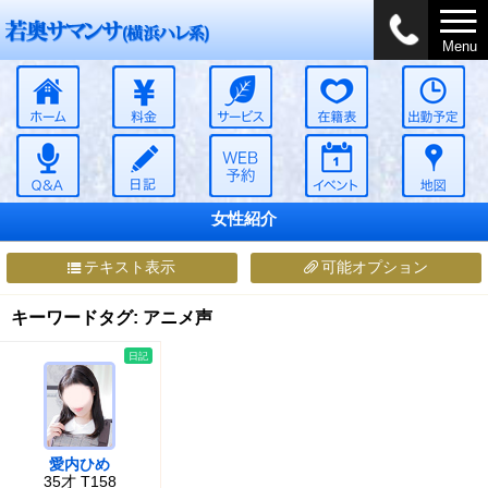
Menu
女性紹介
テキスト表示
可能オプション
キーワードタグ: アニメ声
日記
愛内ひめ
35才 T158